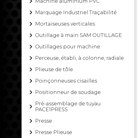
Machine aluminium PVC
PRO-DIS Machines-Outils
a sél
Marquage Industriel Traçabilité
Américain et Asiatique pour vot
dernières normes elle sont toute
Mortaiseuses verticales
permet d’avoir la meilleure décli
Outillage à main SAM OUTILLAGE
En savoir plus
Outillages pour machine
Perceuse, établi, à colonne, radiale
Plieuse de tôle
Poinçonneuses cisailles
Positionneur de soudage
Pré-assemblage de tuyau
PACE1PRESS
Presse
Presse Plieuse