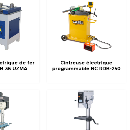
 ferreux et
mplémentaires,
ur tout le
les mises en
ctrique de fer
Cintreuse électrique
vous soyez.
RB 36 UZMA
programmable NC RDB-250