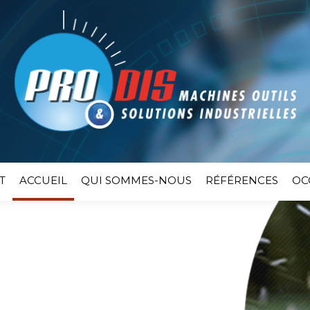
T
ACCUEIL
QUI SOMMES-NOUS
RÉFÉRENCES
OC
tateur distributeur de machines standards et des soluti