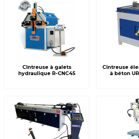
sa large gamme de machines pour le travail des métaux
fie votre besoin, fait des propositions alternatives ou co
 vient en appui technique à ses partenaires revendeurs s
francophones. PRO-DIS Machines-Outils assure également 
Cintreuse à galets
Cintreuse éle
enances préventives et les interventions de SAV, où que 
hydraulique R-CNC45
à béton U