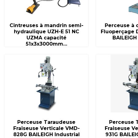
ectionné avec les années les fabricants de qualités, Euro
re meilleure satisfaction. Avec des machines modernes 
s d’un très bon rapport qualité prix. Ce grand choix de 
Cintreuses à mandrin semi-
Perceuse à 
naison pour votre besoin.
hydraulique UZH-E 51 NC
Fluoperçage 
UZMA capacité
BAILEIGH 
51x3x3000mm…
Perceuse Taraudeuse
Perceuse 
Fraiseuse Verticale VMD-
Fraiseuse Ve
828G BAILEIGH Industrial
931G BAILEIG