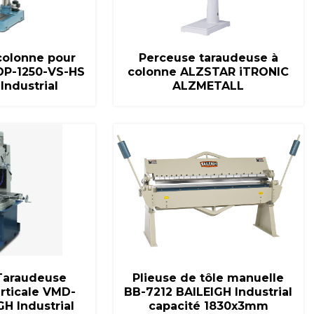
péen,
répondant aux
machines vous
colonne pour
Perceuse taraudeuse à
DP-1250-VS-HS
colonne ALZSTAR iTRONIC
Industrial
ALZMETALL
Taraudeuse
Plieuse de tôle manuelle
rticale VMD-
BB-7212 BAILEIGH Industrial
H Industrial
capacité 1830x3mm