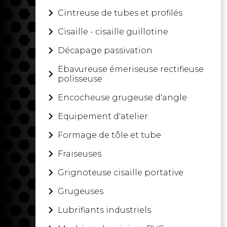
Cintreuse de tubes et profilés
Cisaille - cisaille guillotine
PRO-DIS, un vrai partenaire
Décapage passivation
Ebavureuse émeriseuse rectifieuse
PRO-DIS Machines-Outils
avec 
polisseuse
non ferreux vous conseille, quali
étudie votre cahier des charges,
Encocheuse grugeuse d'angle
territoire national et les pays 
Equipement d'atelier
routes, les formations, les maint
Formage de tôle et tube
En savoir plus
Fraiseuses
Grignoteuse cisaille portative
Grugeuses
Lubrifiants industriels
PRO-DIS, un grand choix