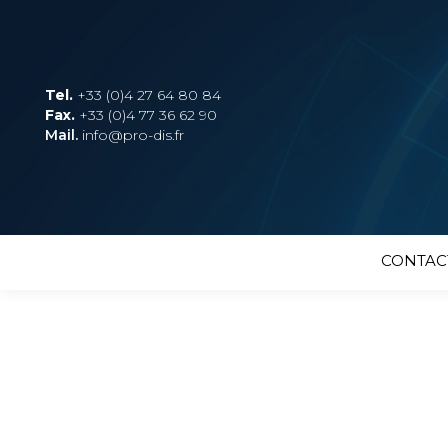
Tel.
+33 (0)4 27 64 80 84
Fax.
+33 (0)4 77 36 62 90
Mail.
info@pro-dis.fr
CONTAC
Bienvenue sur Pro-dis.fr
PRO-DIS Machines-Outils
impor