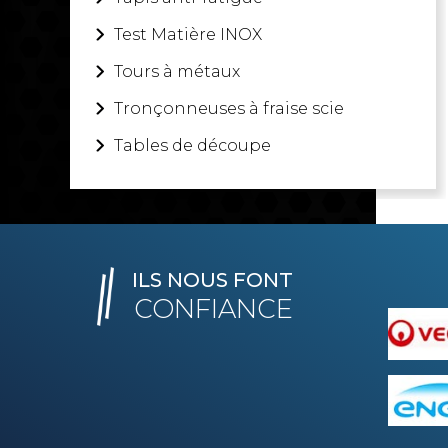
Test Matière INOX
Tours à métaux
Tronçonneuses à fraise scie
Tables de découpe
ILS NOUS FONT
CONFIANCE