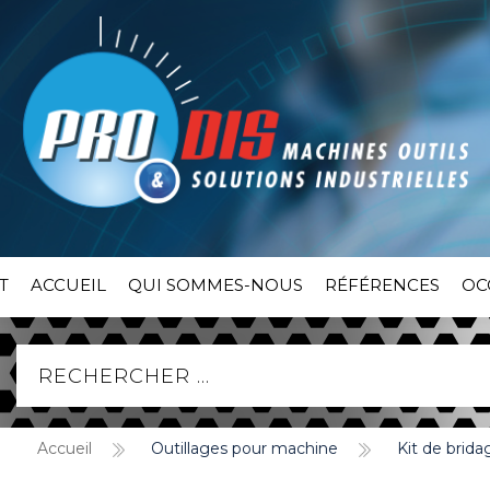
T
ACCUEIL
QUI SOMMES-NOUS
RÉFÉRENCES
OC
Accueil
Outillages pour machine
Kit de brid