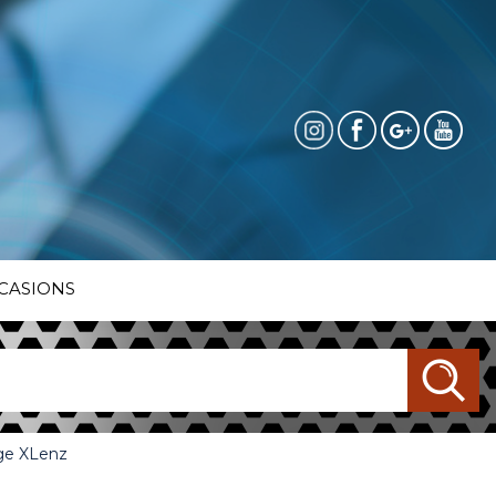
CASIONS
age XLenz