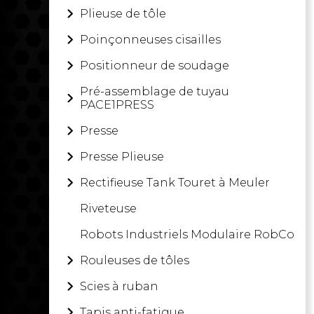
Plieuse de tôle
Poinçonneuses cisailles
Positionneur de soudage
Pré-assemblage de tuyau
PACE1PRESS
Presse
Presse Plieuse
Rectifieuse Tank Touret à Meuler
Riveteuse
Robots Industriels Modulaire RobCo
Rouleuses de tôles
Scies à ruban
Tapis anti-fatigue